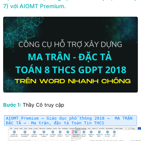
7) với AIOMT Premium.
Bước 1:
Thầy Cô truy cập
AIOMT Premium → Giáo dục phổ thông 2018 → MA TRẬN
ĐẶC TẢ → Ma trận, đặc tả Toán Tin THCS