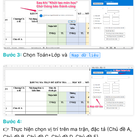
Bước 3:
Chọn Toán+Lớp và
Nạp dữ liệu
Bước 4:
👉 Thực hiện chọn vị trí trên ma trận, đặc tả (Chủ đề A,
Chủ đề B, Chủ đề C, Chủ đề D, Chủ đề E)