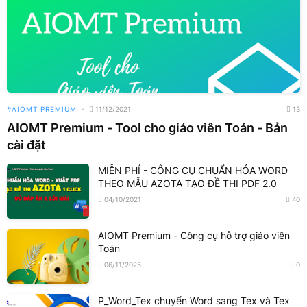
AIOMT PREMIUM
11/12/2021
13
AIOMT Premium - Tool cho giáo viên Toán - Bản
cài đặt
MIỄN PHÍ - CÔNG CỤ CHUẨN HÓA WORD
THEO MẪU AZOTA TẠO ĐỀ THI PDF 2.0
04/10/2021
40
AIOMT Premium - Công cụ hỗ trợ giáo viên
Toán
06/11/2025
0
P_Word_Tex chuyển Word sang Tex và Tex